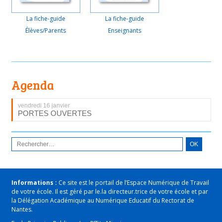
La fiche-guide
La fiche-guide
Élèves/Parents
Enseignants
Agenda
vendredi 16 janvier
PORTES OUVERTES
Informations :
Ce site est le portail de l’Espace Numérique de Travail
de votre école. Il est géré par le.la directeur.trice de votre école et par
la Délégation Académique au Numérique Educatif du Rectorat de
Nantes.