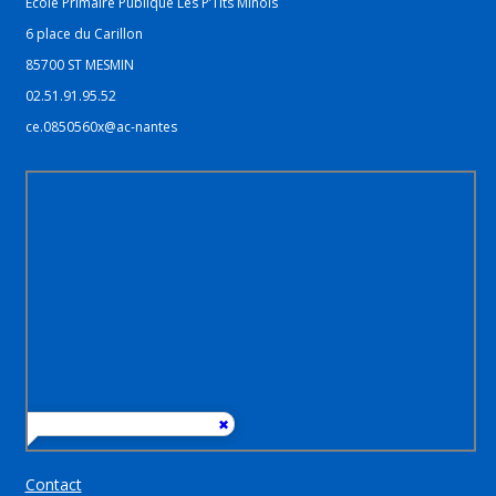
Ecole Primaire Publique Les P’Tits Minois
6 place du Carillon
85700 ST MESMIN
02.51.91.95.52
ce.0850560x@ac-nantes
Contact