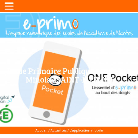
Ecole Primaire Publique Les P'Tits
Minois - SAINT-MESMIN
Accueil
/
Actualités
/
L’application mobile