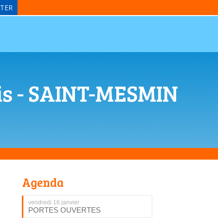
TER
ois - SAINT-MESMIN
Agenda
vendredi 16 janvier
PORTES OUVERTES