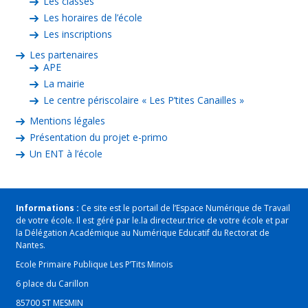
Les classes
Les horaires de l’école
Les inscriptions
Les partenaires
APE
La mairie
Le centre périscolaire « Les P’tites Canailles »
Mentions légales
Présentation du projet e-primo
Un ENT à l’école
Informations :
Ce site est le portail de l’Espace Numérique de Travail
de votre école. Il est géré par le.la directeur.trice de votre école et par
la Délégation Académique au Numérique Educatif du Rectorat de
Nantes.
Ecole Primaire Publique Les P’Tits Minois
6 place du Carillon
85700 ST MESMIN